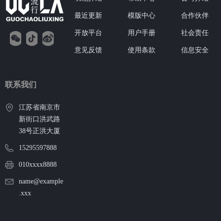
最近更新
模版中心
合作伙伴
开放平台
用户手册
社会责任
意见反馈
使用条款
信息安全
联系我们
江苏省南京市
新街口洪武路
38号正洪大厦
15295597888
010xxxx8888
name@example
.xxx