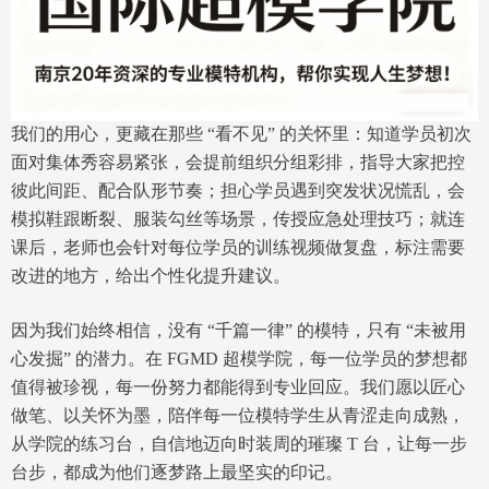
我们的用心，更藏在那些
“看不见” 的关怀里：知道学员初次
面对集体秀容易紧张，会提前组织分组彩排，指导大家把控
彼此间距、配合队形节奏；担心学员遇到突发状况慌乱，会
模拟鞋跟断裂、服装勾丝等场景，传授应急处理技巧；就连
课后，老师也会针对每位学员的训练视频做复盘，标注需要
改进的地方，给出个性化提升建议。
因为我们始终相信，没有
“千篇一律” 的模特，只有 “未被用
心发掘” 的潜力。在 FGMD 超模学院，每一位学员的梦想都
值得被珍视，每一份努力都能得到专业回应。我们愿以匠心
做笔、以关怀为墨，陪伴每一位模特学生从青涩走向成熟，
从学院的练习台，自信地迈向时装周的璀璨 T 台，让每一步
台步，都成为他们逐梦路上最坚实的印记。