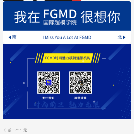
前一个：
无
ꄴ