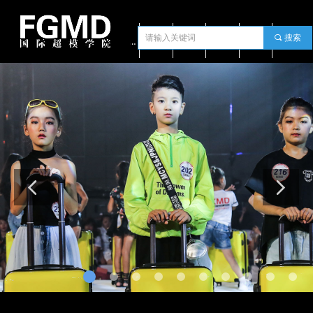
끠
搜索
FGMD首页
关于我们
新闻中心
模特学员
师资团队
加盟中心
培训课程
赛事活动
教室场馆